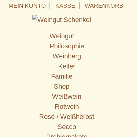
Weiter
MEIN KONTO
KASSE
WARENKORB
zum
Inhalt
Weingut
Philosophie
Weinberg
Keller
Familie
Shop
Weißwein
Rotwein
Rosé / Weißherbst
Secco
Probierpakete