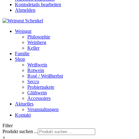
Kontodetails bearbeiten
Abmelden
Weingut
Philosophie
Weinberg
Keller
Familie
Shop
Weißwein
Rotwein
Rosé / Weißherbst
Secco
Probierpakete
Glühwein
Accessoires
Aktuelles
Veranstaltungen
Kontakt
Filter
Produkt suchen ...
×